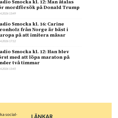
adio Smocka kl. 12: Man åtalas
ör mordförsök på Donald Trump
.4.2026 13:49
adio Smocka kl. 16: Carine
ronholz från Norge är bäst i
uropa på att imitera måsar
.4.2026 17:12
adio Smocka kl. 12: Han blev
örst med att löpa maraton på
nder två timmar
.4.2026 13:45
ka social-
LÄNKAR