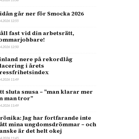
idån går ner för Smocka 2026
.4.2026 12:55
åll fast vid din arbetsrätt,
ommarjobbare!
.4.2026 12:50
inland nere på rekordlåg
lacering i årets
ressfrihetsindex
.4.2026 11:49
tt sluta snusa – ”man klarar mer
n man tror”
.4.2026 11:49
rönika: Jag har fortfarande inte
ått mina ungdomsdrömmar – och
anske är det helt okej
.4.2026 11:45