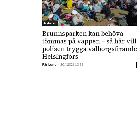
Nyheter
Brunnsparken kan behöva
tömmas på vappen – så här vill
polisen trygga valborgsfirande
Helsingfors
Pär Lund
-
30.4.2026 10:38