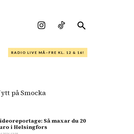
RADIO LIVE MÅ–FRE KL. 12 & 16!
ytt på Smocka
ideoreportage: Så maxar du 20
uro i Helsingfors
.4.2026 13:38