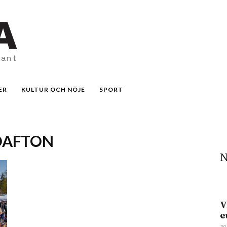
vant
ER
KULTUR OCH NÖJE
SPORT
OAFTON
N
V
e
30