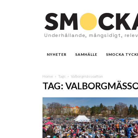
Underhållande, mångsidigt, rele
NYHETER
SAMHÄLLE
SMOCKA TYCK
Home
Tags
Valborgmässoafton
TAG: VALBORGMÄSS