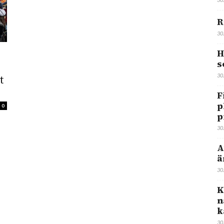
R
30
H
s
30
t
F
p
0
p
30
A
ä
30
K
n
k
30