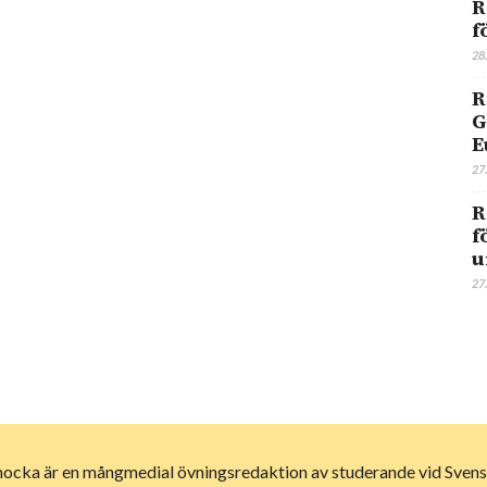
R
f
28
R
G
E
27
R
f
u
27
ocka är en mångmedial övningsredaktion av studerande vid Svens