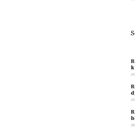
S
R
k
29
R
d
29
R
b
28