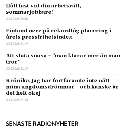
Håll fast vid din arbetsrätt,
sommarjobbare!
30.4.2026 12:50
Finland nere på rekordlåg placering i
årets pressfrihetsindex
30.4.2026 11:49
Att sluta snusa – ”man klarar mer än man
tror”
30.4.2026 11:49
Krönika: Jag har fortfarande inte nått
mina ungdomsdrömmar – och kanske är
det helt okej
30.4.2026 11:45
SENASTE RADIONYHETER