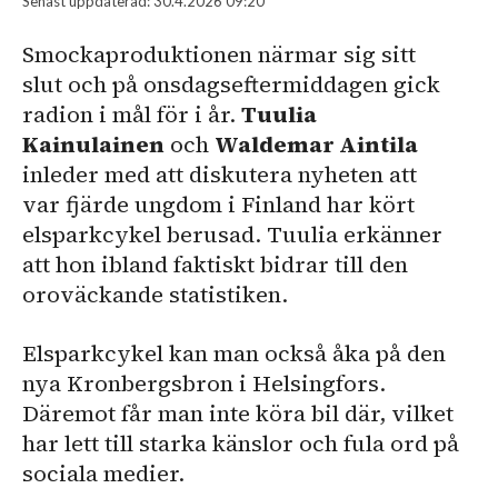
Senast uppdaterad:
30.4.2026 09:20
Smockaproduktionen närmar sig sitt
slut och på onsdagseftermiddagen gick
radion i mål för i år.
Tuulia
Kainulainen
och
Waldemar Aintila
inleder med att diskutera nyheten att
var fjärde ungdom i Finland har kört
elsparkcykel berusad. Tuulia erkänner
att hon ibland faktiskt bidrar till den
oroväckande statistiken.
Elsparkcykel kan man också åka på den
nya Kronbergsbron i Helsingfors.
Däremot får man inte köra bil där, vilket
har lett till starka känslor och fula ord på
sociala medier.