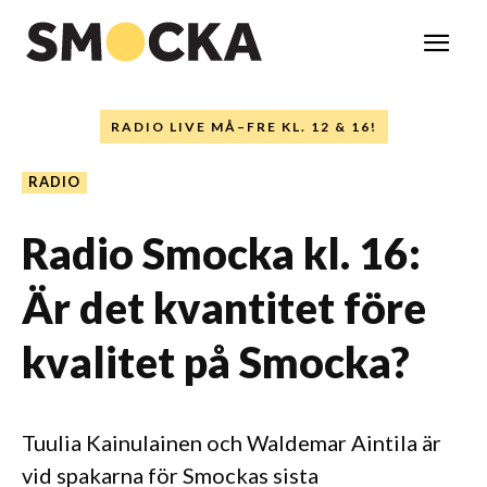
RADIO LIVE MÅ–FRE KL. 12 & 16!
RADIO
Radio Smocka kl. 16:
Är det kvantitet före
kvalitet på Smocka?
Tuulia Kainulainen och Waldemar Aintila är
vid spakarna för Smockas sista