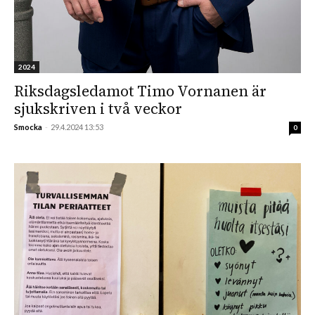
2024
Riksdagsledamot Timo Vornanen är
sjukskriven i två veckor
Smocka
-
29.4.2024 13:53
0