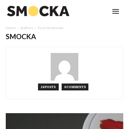
Home
Authors
Posts by Smocka
SMOCKA
24 POSTS
0 COMMENTS