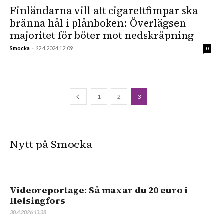
Finländarna vill att cigarettfimpar ska
bränna hål i plånboken: Överlägsen
majoritet för böter mot nedskräpning
Smocka
-
22.4.2024 12:09
0
1
2
3
Nytt på Smocka
Videoreportage: Så maxar du 20 euro i
Helsingfors
30.4.2026 13:38