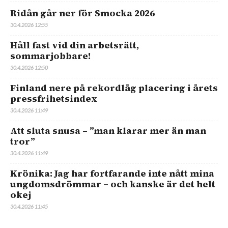
Ridån går ner för Smocka 2026
30.4.2026 12:55
Håll fast vid din arbetsrätt,
sommarjobbare!
30.4.2026 12:50
Finland nere på rekordlåg placering i årets
pressfrihetsindex
30.4.2026 11:49
Att sluta snusa – ”man klarar mer än man
tror”
30.4.2026 11:49
Krönika: Jag har fortfarande inte nått mina
ungdomsdrömmar – och kanske är det helt
okej
30.4.2026 11:45