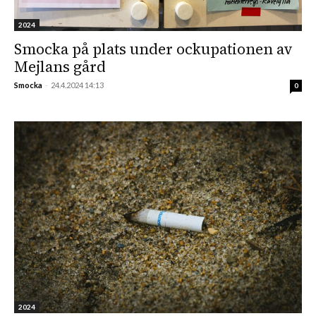
2024
Smocka på plats under ockupationen av
Mejlans gård
Smocka
-
24.4.2024 14:13
0
2024