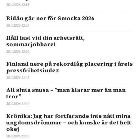
30.4.2026 13:38
Ridån går ner för Smocka 2026
30.4.2026 12:55
Håll fast vid din arbetsrätt,
sommarjobbare!
30.4.2026 12:50
Finland nere på rekordlåg placering i årets
pressfrihetsindex
30.4.2026 11:49
Att sluta snusa – ”man klarar mer än man
tror”
30.4.2026 11:49
Krönika: Jag har fortfarande inte nått mina
ungdomsdrömmar – och kanske är det helt
okej
30.4.2026 11:45