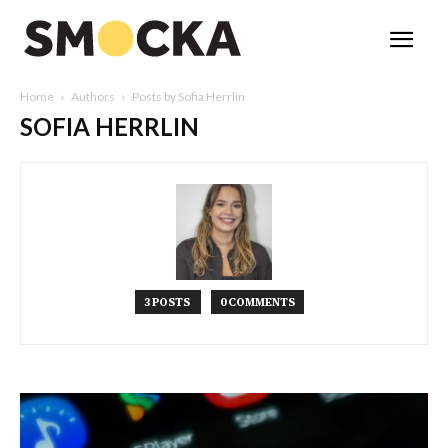
Home
Authors
Posts by Sofia Herrlin
SOFIA HERRLIN
3 POSTS
0 COMMENTS